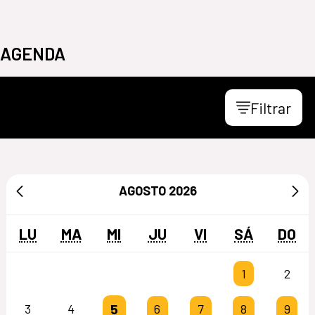
AGENDA
Filtrar
AGOSTO
2026
LU
MA
MI
JU
VI
SÁ
DO
1
2
5
3
4
6
7
8
9