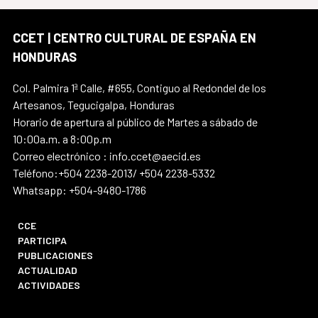
CCET | CENTRO CULTURAL DE ESPAÑA EN
HONDURAS
Col. Palmira 1ª Calle, #655, Contiguo al Redondel de los
Artesanos, Tegucigalpa, Honduras
Horario de apertura al público de Martes a sábado de
10:00a.m. a 8:00p.m
Correo electrónico : info.ccet@aecid.es
Teléfono:+504 2238-2013/ +504 2238-5332
Whatsapp: +504-9480-1786
CCE
PARTICIPA
PUBLICACIONES
ACTUALIDAD
ACTIVIDADES