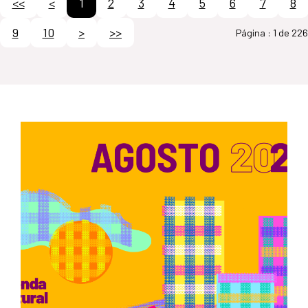
<<
<
1
2
3
4
5
6
7
8
9
10
>
>>
Página :
1 de 226