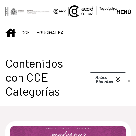
Saltar al contenido principal
MENÚ
INICIO
CCE - TEGUCIGALPA
Centro Cultural de T
Contenidos
con CCE
.
Artes
Visuales
Categorías