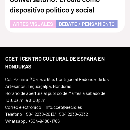
dispositivo político y social
ARTES VISUALES
DEBATE / PENSAMIENTO
CCET | CENTRO CULTURAL DE ESPAÑA EN
HONDURAS
Col. Palmira 1ª Calle, #655, Contiguo al Redondel de los
Artesanos, Tegucigalpa, Honduras
Horario de apertura al público de Martes a sábado de
10:00a.m. a 8:00p.m
Correo electrónico : info.ccet@aecid.es
Teléfono:+504 2238-2013/ +504 2238-5332
Whatsapp: +504-9480-1786