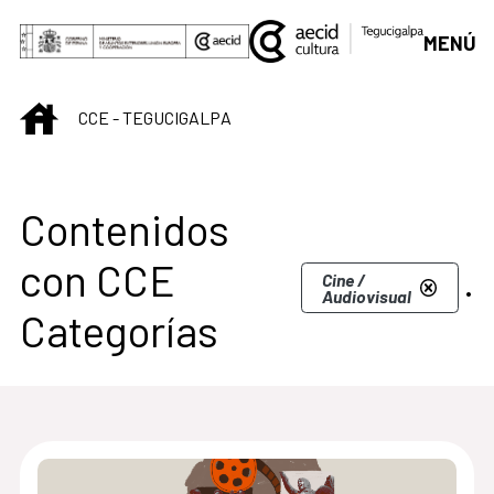
Saltar al contenido principal
MENÚ
INICIO
CCE - TEGUCIGALPA
Centro Cultural de T
Contenidos
con CCE
.
Cine /
Audiovisual
Categorías