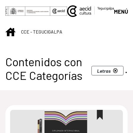
Saltar al contenido principal
MENÚ
INICIO
CCE - TEGUCIGALPA
Centro Cultural de T
Contenidos con
.
Letras
CCE Categorías