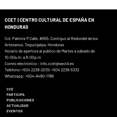
CCET | CENTRO CULTURAL DE ESPAÑA EN
HONDURAS
Col. Palmira 1ª Calle, #655, Contiguo al Redondel de los
Artesanos, Tegucigalpa, Honduras
Horario de apertura al público de Martes a sábado de
10:00a.m. a 8:00p.m
Correo electrónico : info.ccet@aecid.es
Teléfono:+504 2238-2013/ +504 2238-5332
Whatsapp: +504-9480-1786
CCE
PARTICIPA
PUBLICACIONES
ACTUALIDAD
EVENTOS