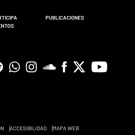
RTICIPA
PUBLICACIONES
ENTOS
tify
Whatsapp
Instagram
Soundclore
Facebook
X
Youtube
ÓN
ACCESIBILIDAD
MAPA WEB