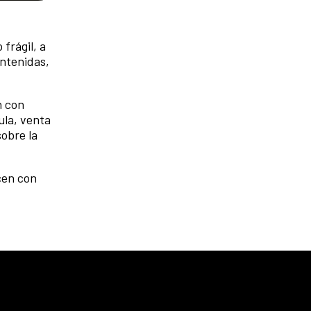
frágil, a
ntenidas,
n con
ula, venta
sobre la
cen con