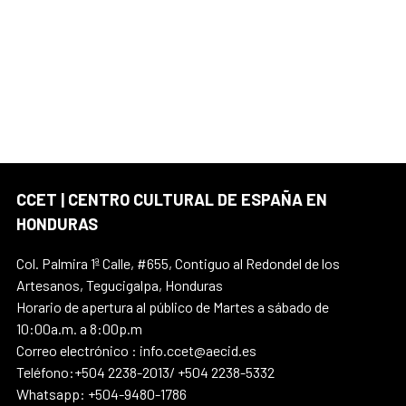
CCET | CENTRO CULTURAL DE ESPAÑA EN
HONDURAS
Col. Palmira 1ª Calle, #655, Contiguo al Redondel de los
Artesanos, Tegucigalpa, Honduras
Horario de apertura al público de Martes a sábado de
10:00a.m. a 8:00p.m
Correo electrónico : info.ccet@aecid.es
Teléfono:+504 2238-2013/ +504 2238-5332
Whatsapp: +504-9480-1786