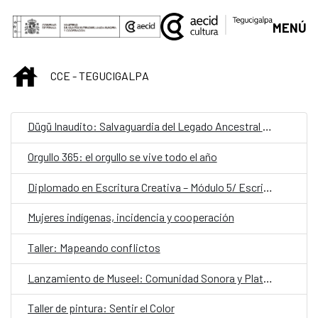
Saltar al contenido principal
MENÚ
INICIO
CCE - TEGUCIGALPA
Dügü Inaudito: Salvaguardia del Legado Ancestral Garífuna/ Presentación pública de resultados y diálogo sobre patrimonio vivo
Orgullo 365: el orgullo se vive todo el año
Diplomado en Escritura Creativa – Módulo 5/ Escribir desde el latido: escritura teatral
Mujeres indígenas, incidencia y cooperación
Taller: Mapeando conflictos
Lanzamiento de Museel: Comunidad Sonora y Plataforma de Formación
Taller de pintura: Sentir el Color