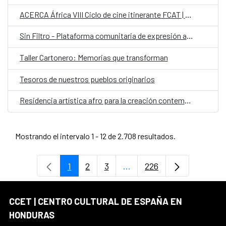
ACERCA África VIII Ciclo de cine itinerante FCAT | AECID
Sin Filtro - Plataforma comunitaria de expresión artística
Taller Cartonero: Memorias que transforman
Tesoros de nuestros pueblos originarios
Residencia artística afro para la creación contemporánea colaborativa con comunidades garífunas
Mostrando el intervalo 1 - 12 de 2.708 resultados.
1
2
3
...
226
Página
Página
Página
Páginas intermedias Use 
Página
CCET | CENTRO CULTURAL DE ESPAÑA EN
HONDURAS