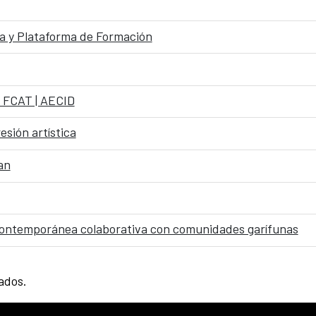
 y Plataforma de Formación
e FCAT | AECID
esión artística
an
n contemporánea colaborativa con comunidades garífunas
tados.