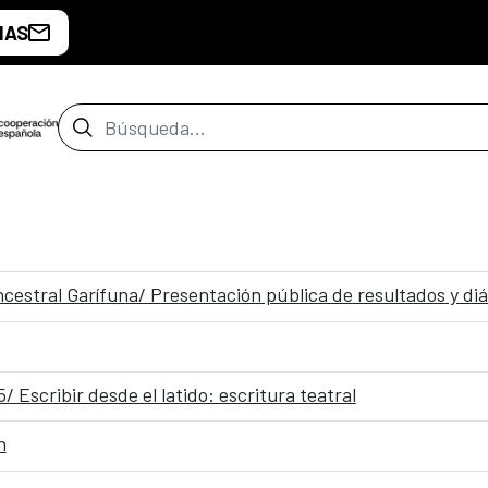
IAS
Barra de búsqueda
cestral Garífuna/ Presentación pública de resultados y diá
 Escribir desde el latido: escritura teatral
n