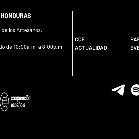
N HONDURAS
l de los Artesanos,
CCE
PA
ado de 10:00a.m. a 8:00p.m
ACTUALIDAD
EV
Telegram
Spo