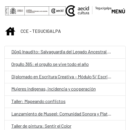
Saltar al contenido principal
MENÚ
INICIO
CCE - TEGUCIGALPA
Dügü Inaudito: Salvaguardia del Legado Ancestral Garífuna/ Presentación pública de resultados y diálogo sobre patrimonio vivo
Orgullo 365: el orgullo se vive todo el año
Diplomado en Escritura Creativa – Módulo 5/ Escribir desde el latido: escritura teatral
Mujeres indígenas, incidencia y cooperación
Taller: Mapeando conflictos
Lanzamiento de Museel: Comunidad Sonora y Plataforma de Formación
Taller de pintura: Sentir el Color