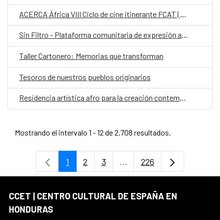
ACERCA África VIII Ciclo de cine itinerante FCAT | AECID
Sin Filtro - Plataforma comunitaria de expresión artística
Taller Cartonero: Memorias que transforman
Tesoros de nuestros pueblos originarios
Residencia artística afro para la creación contemporánea colaborativa con comunidades garífunas
Mostrando el intervalo 1 - 12 de 2.708 resultados.
1
2
3
...
226
Página
Página
Página
Páginas intermedias Use 
Página
CCET | CENTRO CULTURAL DE ESPAÑA EN
HONDURAS