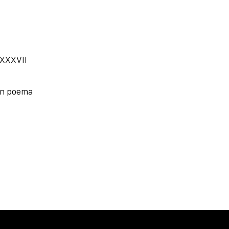
 XXXVII
 un poema