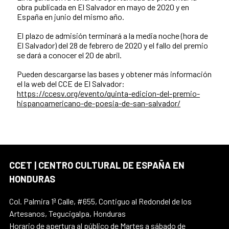
obra publicada en El Salvador en mayo de 2020 y en
España en junio del mismo año.
El plazo de admisión terminará a la media noche (hora de
El Salvador) del 28 de febrero de 2020 y el fallo del premio
se dará a conocer el 20 de abril.
Pueden descargarse las bases y obtener más información
el la web del CCE de El Salvador:
https://ccesv.org/evento/quinta-edicion-del-premio-
hispanoamericano-de-poesia-de-san-salvador/
CCET | CENTRO CULTURAL DE ESPAÑA EN
HONDURAS
Col. Palmira 1ª Calle, #655, Contiguo al Redondel de los
Artesanos, Tegucigalpa, Honduras
Horario de apertura al público de Martes a sábado de