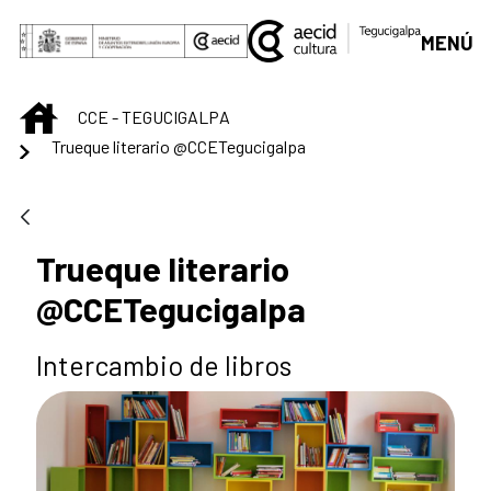
Saltar al contenido principal
MENÚ
INICIO
CCE - TEGUCIGALPA
Trueque literario @CCETegucigalpa
Trueque literario
@CCETegucigalpa
Intercambio de libros