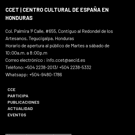
CCET | CENTRO CULTURAL DE ESPAÑA EN
HONDURAS
Col. Palmira 1ª Calle, #655, Contiguo al Redondel de los
Artesanos, Tegucigalpa, Honduras
Horario de apertura al público de Martes a sábado de
10:00a.m. a 8:00p.m
Correo electrónico : info.ccet@aecid.es
Teléfono:+504 2238-2013/ +504 2238-5332
Whatsapp: +504-9480-1786
CCE
PARTICIPA
PUBLICACIONES
ACTUALIDAD
EVENTOS