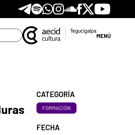
Telegram
Spotify
Whatsapp
Instagram
Soundclore
Facebook
X
Youtube
MENÚ
a
CATEGORÍA
duras
FORMACIÓN
FECHA