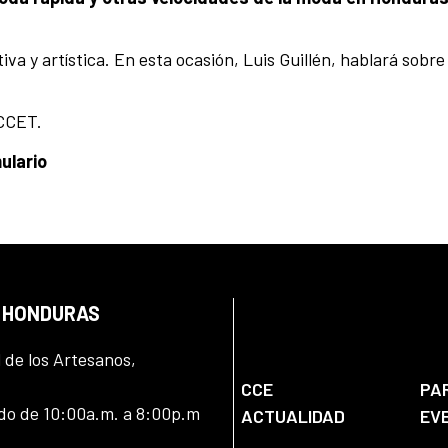
va y artística. En esta ocasión, Luis Guillén, hablará sobr
 CCET.
ulario
N HONDURAS
l de los Artesanos,
CCE
PA
ado de 10:00a.m. a 8:00p.m
ACTUALIDAD
EV