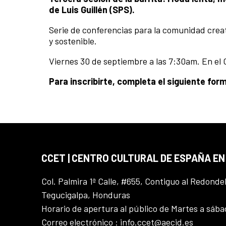
de Luis Guillén (SPS).
Serie de conferencias para la comunidad creati
y sostenible.
Viernes 30 de septiembre a las 7:30am. En el
Para inscribirte, completa el siguiente form
CCET | CENTRO CULTURAL DE ESPAÑA E
Col. Palmira 1ª Calle, #655, Contiguo al Redonde
Tegucigalpa, Honduras
Horario de apertura al público de Martes a sáb
Correo electrónico : info.ccet@aecid.es