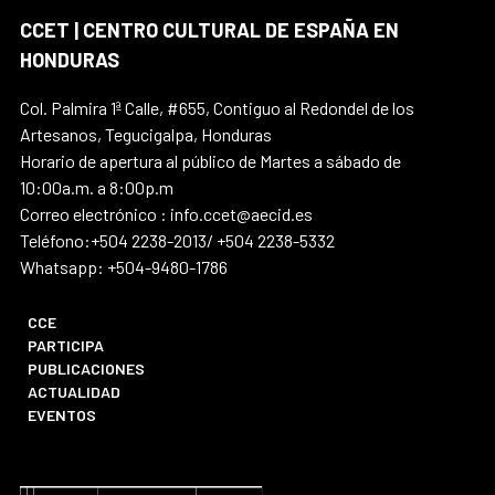
CCET | CENTRO CULTURAL DE ESPAÑA EN
HONDURAS
Col. Palmira 1ª Calle, #655, Contiguo al Redondel de los
Artesanos, Tegucigalpa, Honduras
Horario de apertura al público de Martes a sábado de
10:00a.m. a 8:00p.m
Correo electrónico : info.ccet@aecid.es
Teléfono:+504 2238-2013/ +504 2238-5332
Whatsapp: +504-9480-1786
CCE
PARTICIPA
PUBLICACIONES
ACTUALIDAD
EVENTOS