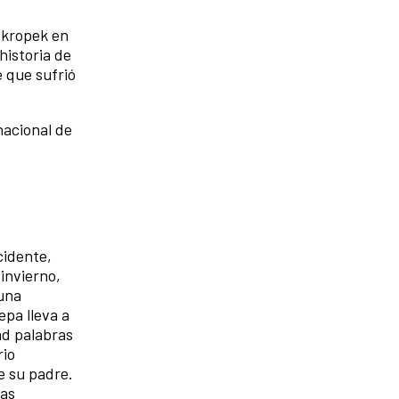
Pokropek en
historia de
 que sufrió
nacional de
cidente,
invierno,
 una
epa lleva a
ad palabras
rio
e su padre.
las