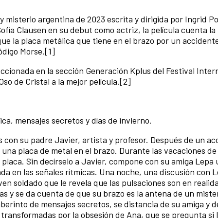
y misterio argentina de 2023 escrita y dirigida por Ingrid 
fía Clausen en su debut como actriz, la película cuenta la 
e la placa metálica que tiene en el brazo por un accidente
digo Morse.[1]​
cionada en la sección Generación Kplus del Festival Inter
o de Cristal a la mejor película.[2]​
ca, mensajes secretos y días de invierno.
s con su padre Javier, artista y profesor. Después de un ac
 una placa de metal en el brazo. Durante las vacaciones de 
a placa. Sin decírselo a Javier, compone con su amiga Lepa
rada en las señales rítmicas. Una noche, una discusión con L
ven soldado que le revela que las pulsaciones son en realid
s y se da cuenta de que su brazo es la antena de un miste
berinto de mensajes secretos, se distancia de su amiga y d
transformadas por la obsesión de Ana, que se pregunta si 