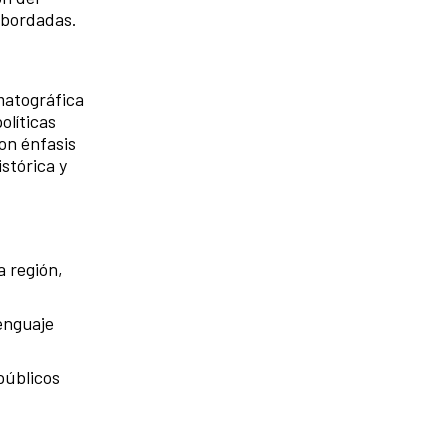
abordadas.
matográfica
olíticas
on énfasis
stórica y
a región,
lenguaje
 públicos