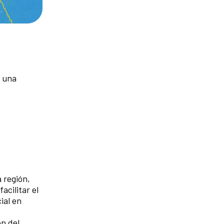
e una
 región,
acilitar el
ial en
ón del