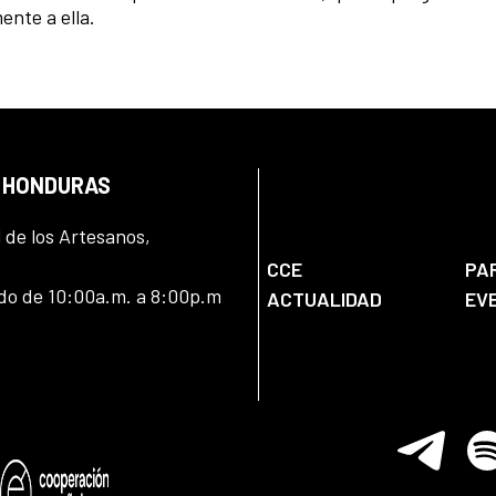
ente a ella.
N HONDURAS
l de los Artesanos,
CCE
PA
ado de 10:00a.m. a 8:00p.m
ACTUALIDAD
EV
Telegram
Spo