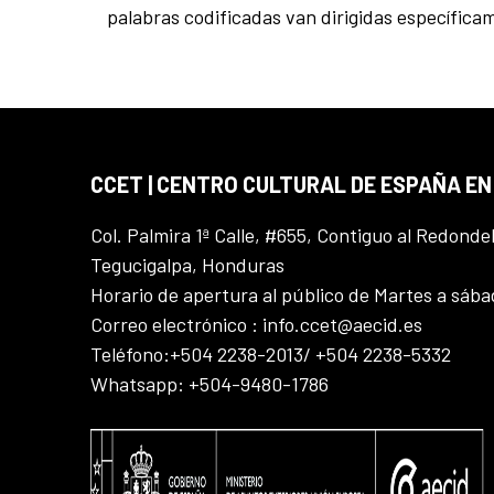
palabras codificadas van dirigidas específicam
CCET | CENTRO CULTURAL DE ESPAÑA E
Col. Palmira 1ª Calle, #655, Contiguo al Redonde
Tegucigalpa, Honduras
Horario de apertura al público de Martes a sáb
Correo electrónico : info.ccet@aecid.es
Teléfono:+504 2238-2013/ +504 2238-5332
Whatsapp: +504-9480-1786