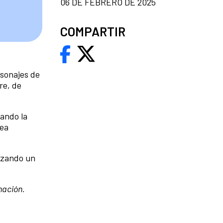
06 DE FEBRERO DE 2025
COMPARTIR
rsonajes de
re, de
zando la
sea
lizando un
mación.