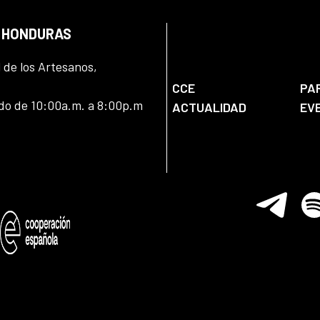
N HONDURAS
l de los Artesanos,
CCE
PA
ado de 10:00a.m. a 8:00p.m
ACTUALIDAD
EV
Telegram
Spo