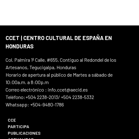
CCET | CENTRO CULTURAL DE ESPAÑA EN
HONDURAS
Col. Palmira 1ª Calle, #655, Contiguo al Redondel de los
Artesanos, Tegucigalpa, Honduras
Horario de apertura al público de Martes a sábado de
10:00a.m. a 8:00p.m
Correo electrónico : info.ccet@aecid.es
Teléfono:+504 2238-2013/ +504 2238-5332
Whatsapp: +504-9480-1786
CCE
PARTICIPA
PUBLICACIONES