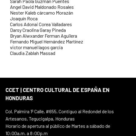
Sarah Paola Guzmán Puentes
Angel David Maldonado Rosales
Nester Kaleb cárcamo Morazán
Joaquín Roca
Carlos Adonai Corea Valladares
Darsy Craolina Garay Pineda
Bryan Alwxander Ferman Aguilera
Fernando Miguel Hernández Martínez
victor manuel lagos garcia
Claudia Zablah Massad
CCET | CENTRO CULTURAL DE ESPAÑA EN
HONDURAS
Col. Palmira 1ª Calle, #655, Contiguo al Redondel de los
Artesanos, Tegucigalpa, Honduras
Horario de apertura al público de Martes a sábado de
10:00a.m. a 8:00p.m