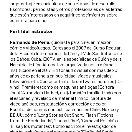
largometraje en cualquiera de sus etapas de desarrollo.
Escritores, periodistas y otros profesionales de las letras
que estén interesados en adquirir conocimientos sobre
escritura para cine.
Perfil del instructor
Fernando de Peña,
guionista para cine, animación,
cómic y videojuegos. Egresado el 2007 del Curso Regular
de la Escuela Internacional de Cine y TV de San Antonio de
los Baños, Cuba, EICTV, en la especialidad de Guión y de la
Maestría de Cine Alternativo organizada por la misma
institución en el 2017. Editor audiovisual con más de 20
años de experiencia en publicidad, videos musicales,
televisión, etc. Operador tanto de softwares actuales (Da
Vinci, Premiere) como de maquinas análogas (Editora
lineal ¾. moviola flatbed, etc), también familiarizado con
el escaneo y revelado de material fílmico, captura de
video análogo, restauración y corrección de color.
Escritor de cómics con publicaciones en Chile, México y
EE.UU. cómo 'Long Stories Cut Short: Flash Fictions
from the Borderlands', 'Lucha Libre', “Carnaval Policía” o
'Elisa y los mutantes'. Como escritor e investigador de
cine ha trabajado en el cortometraje 'El Año del Cerdo',