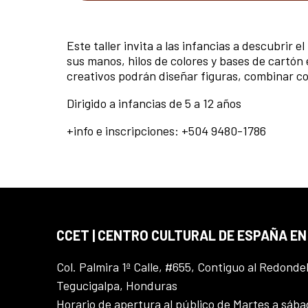
Este taller invita a las infancias a descubrir
sus manos, hilos de colores y bases de cartón
creativos podrán diseñar figuras, combinar co
Dirigido a infancias de 5 a 12 años
+info e inscripciones: +504 9480-1786
CCET | CENTRO CULTURAL DE ESPAÑA E
Col. Palmira 1ª Calle, #655, Contiguo al Redonde
Tegucigalpa, Honduras
Horario de apertura al público de Martes a sáb