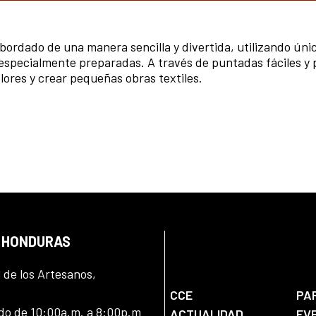
 el bordado de una manera sencilla y divertida, utilizando ú
 especialmente preparadas. A través de puntadas fáciles y
lores y crear pequeñas obras textiles.
N HONDURAS
l de los Artesanos,
CCE
PA
ado de 10:00a.m. a 8:00p.m
ACTUALIDAD
EV