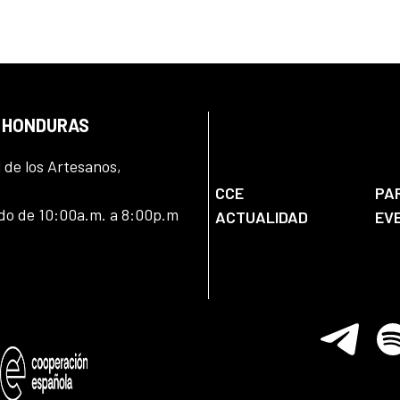
N HONDURAS
l de los Artesanos,
CCE
PA
ado de 10:00a.m. a 8:00p.m
ACTUALIDAD
EV
Telegram
Spo