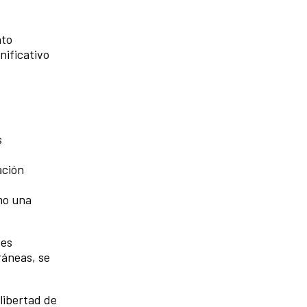
nto
nificativo
s
ación
mo una
tes
ráneas, se
 libertad de