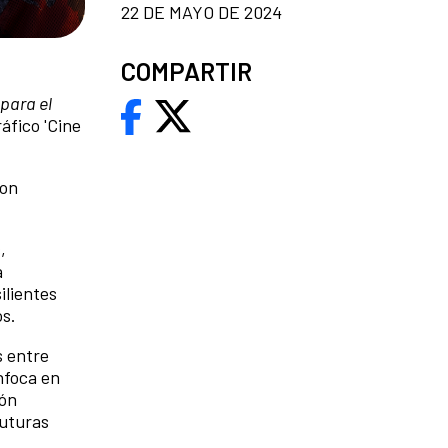
22 DE MAYO DE 2024
COMPARTIR
para el
áfico 'Cine
con
,
a
ilientes
os.
s entre
enfoca en
ión
futuras