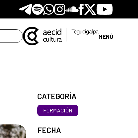
Telegram
Spotify
Whatsapp
Instagram
Soundclore
Facebook
X
Youtube
MENÚ
CATEGORÍA
FORMACIÓN
FECHA