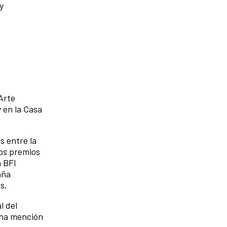
y
Arte
 en la Casa
s entre la
sos premios
n BFI
aña
s.
l del
 una mención