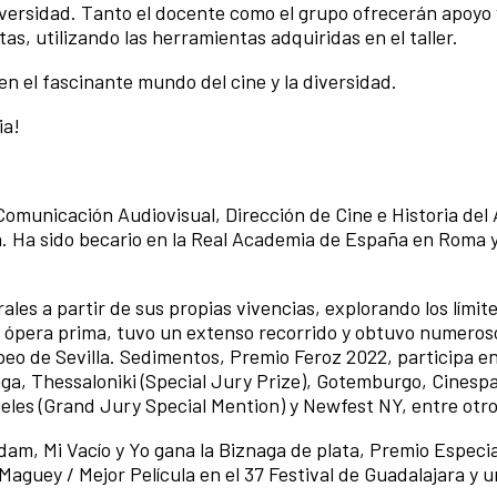
iversidad. Tanto el docente como el grupo ofrecerán apoyo 
s, utilizando las herramientas adquiridas en el taller.
n el fascinante mundo del cine y la diversidad.
ia!
Comunicación Audiovisual, Dirección de Cine e Historia del 
Ha sido becario en la Real Academia de España en Roma y
ales a partir de sus propias vivencias, explorando los límite
su ópera prima, tuvo un extenso recorrido y obtuvo numero
peo de Sevilla. Sedimentos, Premio Feroz 2022, participa e
aga, Thessaloniki (Special Jury Prize), Gotemburgo, Cinesp
eles (Grand Jury Special Mention) y Newfest NY, entre otro
rdam, Mi Vacío y Yo gana la Biznaga de plata, Premio Especia
 Maguey / Mejor Película en el 37 Festival de Guadalajara y