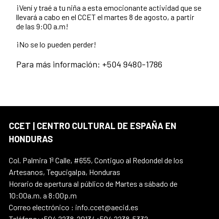
¡Vení y traé a tu niña a esta emocionante actividad que se
llevará a cabo en el CCET el martes 8 de agosto, a partir
de las 9:00 a.m!
¡No se lo pueden perder!
Para más información: +504 9480-1786
CCET | CENTRO CULTURAL DE ESPAÑA EN
HONDURAS
Col. Palmira 1ª Calle, #655, Contiguo al Redondel de los
Artesanos, Tegucigalpa, Honduras
Horario de apertura al público de Martes a sábado de
10:00a.m. a 8:00p.m
Correo electrónico : info.ccet@aecid.es
Teléfono:+504 2238-2013/ +504 2238-5332