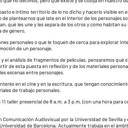
o que no decimos, pero que existe y se cobija en nuestro día
to e íntimo territorio de lo no dicho y hacerlo visible en e
o de plantearnos qué late en el interior de los personajes s
n, qué les une y les separa de los otros y cómo habitan s
a de género.
nes personales o que le toquen de cerca para explorar int
emoción de un personaje.
ón y el análisis de fragmentos de películas, pensaremos qué s
artir de esta puesta en reflexión y de los materiales person
les escenas entre personajes.
interés en el cine y en la escritura, que tengan conocimien
iales de trabajo personales.
 11 taller presencial de 8 a.m. a 3 p.m. (con una hora para 
en Comunicación Audiovisual por la Universidad de Sevilla y 
a Universidad de Barcelona. Actualmente trabaja en el ámbit