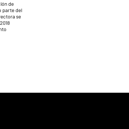
ción de
 parte del
rectora se
 2018
nto