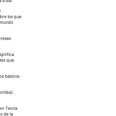
 a día.
l
obre los que
u mundo
ereses
ignifica
ales que
tos básicos
comida).
en Teoría
o de la