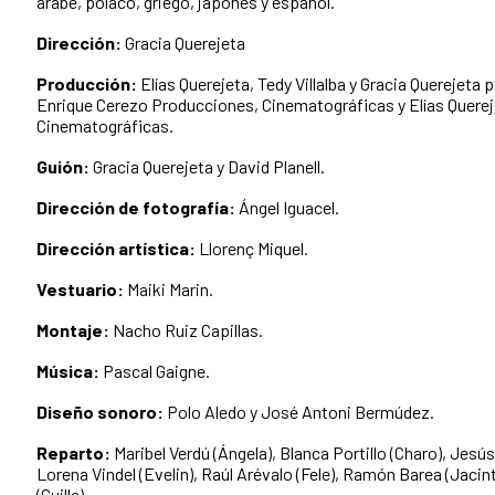
árabe, polaco, griego, japonés y español.
Dirección:
Gracia Querejeta
Producción:
Elías Querejeta, Tedy Villalba y Gracia Querejeta
Enrique Cerezo Producciones, Cinematográficas y Elías Quere
Cinematográficas.
Guión:
Gracia Querejeta y David Planell.
Dirección de fotografía:
Ángel Iguacel.
Dirección artística:
Llorenç Miquel.
Vestuario:
Maiki Marin.
Montaje:
Nacho Ruiz Capillas.
Música:
Pascal Gaigne.
Diseño sonoro:
Polo Aledo y José Antoni Bermúdez.
Reparto:
Maribel Verdú (Ángela), Blanca Portillo (Charo), Jesú
Lorena Vindel (Evelin), Raúl Arévalo (Fele), Ramón Barea (Jacint
(Guille)