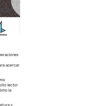
neraciones
ara acercar
ómo
ito lector
cómo la
atura y