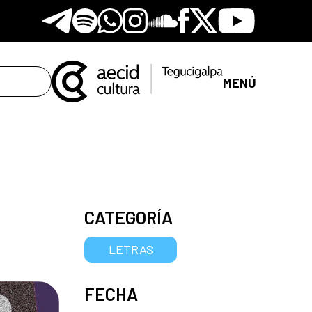
Telegram
Spotify
Whatsapp
Instagram
Soundclore
Facebook
X
Youtube
MENÚ
CATEGORÍA
LETRAS
FECHA