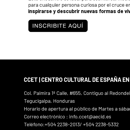
para cualquier persona curiosa por el cruce e
inspirarse y descubrir nuevas formas de vivir
CCET | CENTRO CULTURAL DE ESPAÑA E
Col. Palmira 1ª Calle, #655, Contiguo al Redonde
Tegucigalpa, Honduras
Horario de apertura al público de Martes a sáb
Correo electrónico : info.ccet@aecid.es
Teléfono:+504 2238-2013/ +504 2238-5332