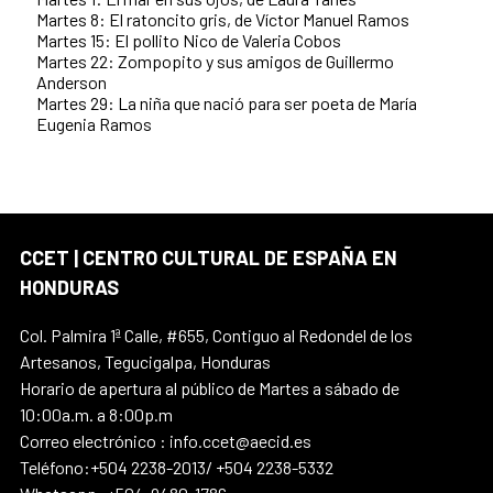
Martes 8: El ratoncito gris, de Víctor Manuel Ramos
Martes 15: El pollito Nico de Valeria Cobos
Martes 22: Zompopito y sus amigos de Guillermo
Anderson
Martes 29: La niña que nació para ser poeta de María
Eugenia Ramos
CCET | CENTRO CULTURAL DE ESPAÑA EN
HONDURAS
Col. Palmira 1ª Calle, #655, Contiguo al Redondel de los
Artesanos, Tegucigalpa, Honduras
Horario de apertura al público de Martes a sábado de
10:00a.m. a 8:00p.m
Correo electrónico : info.ccet@aecid.es
Teléfono:+504 2238-2013/ +504 2238-5332