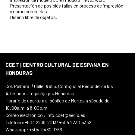
Presentación de posibles fallas en proceso de impresión
y como corregirlas
Diseño libre de objetos.
CCET | CENTRO CULTURAL DE ESPAÑA EN
HONDURAS
Col. Palmira 1ª Calle, #655, Contiguo al Redondel de los
Artesanos, Tegucigalpa, Honduras
Horario de apertura al público de Martes a sábado de
10:00a.m. a 8:00p.m
Correo electrónico : info.ccet@aecid.es
Teléfono:+504 2238-2013/ +504 2238-5332
Whatsapp: +504-9480-1786