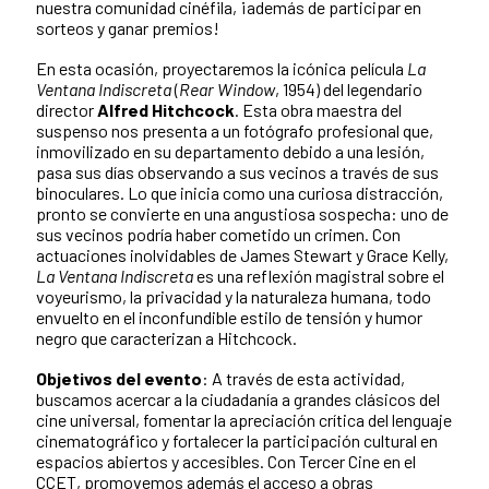
nuestra comunidad cinéfila, ¡además de participar en
sorteos y ganar premios!
En esta ocasión, proyectaremos la icónica película
La
Ventana Indiscreta
(
Rear Window
, 1954) del legendario
director
Alfred Hitchcock
. Esta obra maestra del
suspenso nos presenta a un fotógrafo profesional que,
inmovilizado en su departamento debido a una lesión,
pasa sus días observando a sus vecinos a través de sus
binoculares. Lo que inicia como una curiosa distracción,
pronto se convierte en una angustiosa sospecha: uno de
sus vecinos podría haber cometido un crimen. Con
actuaciones inolvidables de James Stewart y Grace Kelly,
La Ventana Indiscreta
es una reflexión magistral sobre el
voyeurismo, la privacidad y la naturaleza humana, todo
envuelto en el inconfundible estilo de tensión y humor
negro que caracterizan a Hitchcock.
Objetivos del evento
: A través de esta actividad,
buscamos acercar a la ciudadanía a grandes clásicos del
cine universal, fomentar la apreciación crítica del lenguaje
cinematográfico y fortalecer la participación cultural en
espacios abiertos y accesibles. Con Tercer Cine en el
CCET, promovemos además el acceso a obras