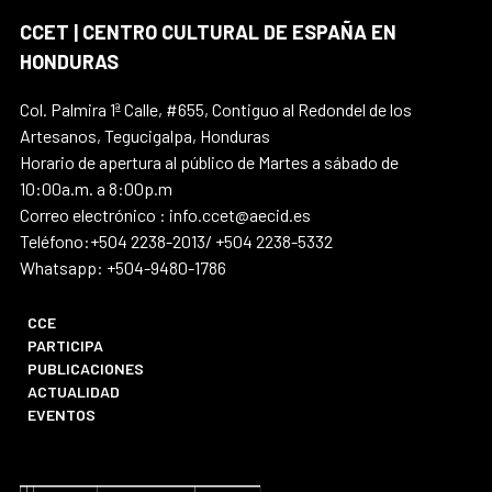
CCET | CENTRO CULTURAL DE ESPAÑA EN
HONDURAS
Col. Palmira 1ª Calle, #655, Contiguo al Redondel de los
Artesanos, Tegucigalpa, Honduras
Horario de apertura al público de Martes a sábado de
10:00a.m. a 8:00p.m
Correo electrónico : info.ccet@aecid.es
Teléfono:+504 2238-2013/ +504 2238-5332
Whatsapp: +504-9480-1786
CCE
PARTICIPA
PUBLICACIONES
ACTUALIDAD
EVENTOS