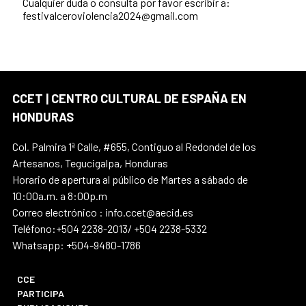
Cualquier duda o consulta por favor escribir a:
festivalceroviolencia2024@gmail.com
CCET | CENTRO CULTURAL DE ESPAÑA EN
HONDURAS
Col. Palmira 1ª Calle, #655, Contiguo al Redondel de los
Artesanos, Tegucigalpa, Honduras
Horario de apertura al público de Martes a sábado de
10:00a.m. a 8:00p.m
Correo electrónico : info.ccet@aecid.es
Teléfono:+504 2238-2013/ +504 2238-5332
Whatsapp: +504-9480-1786
CCE
PARTICIPA