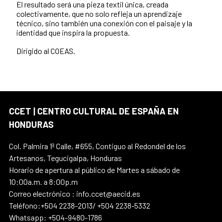
El resultado será una pieza textil única, creada
colectivamente, que no solo refleja un aprendizaje
técnico, sino también una conexión con el paisaje y la
identidad que inspira la propuesta.
Dirigido al COEAS.
CCET | CENTRO CULTURAL DE ESPAÑA EN
HONDURAS
Col. Palmira 1ª Calle, #655, Contiguo al Redondel de los
Artesanos, Tegucigalpa, Honduras
Horario de apertura al público de Martes a sábado de
10:00a.m. a 8:00p.m
Correo electrónico : info.ccet@aecid.es
Teléfono:+504 2238-2013/ +504 2238-5332
Whatsapp: +504-9480-1786