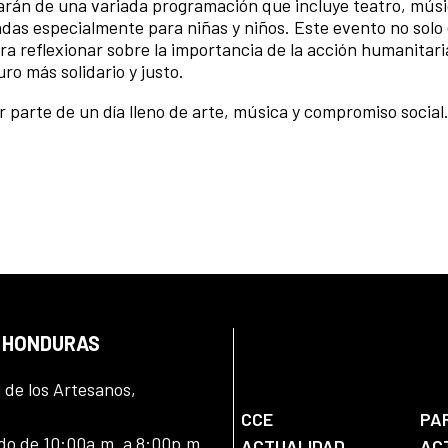
rutarán de una variada programación que incluye teatro, músi
adas especialmente para niñas y niños. Este evento no solo
a reflexionar sobre la importancia de la acción humanitaria
ro más solidario y justo.
er parte de un día lleno de arte, música y compromiso social
N HONDURAS
l de los Artesanos,
CCE
PA
ado de 10:00a.m. a 8:00p.m
ACTUALIDAD
AC