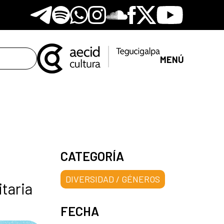
Telegram
Spotify
Whatsapp
Instagram
Soundclore
Facebook
X
Youtube
MENÚ
CATEGORÍA
DIVERSIDAD / GÉNEROS
taria
FECHA