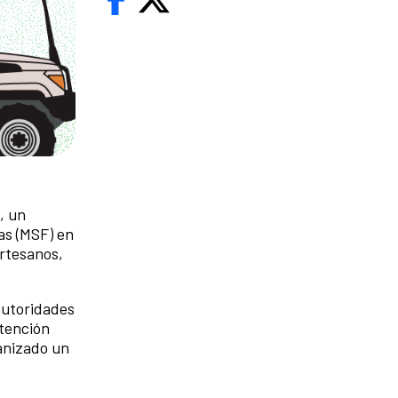
, un
as (MSF) en
Artesanos,
autoridades
atención
anizado un