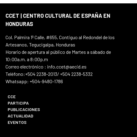
CCET | CENTRO CULTURAL DE ESPAÑA EN
HONDURAS
Col. Palmira 1ª Calle, #655, Contiguo al Redondel de los
Artesanos, Tegucigalpa, Honduras
Horario de apertura al público de Martes a sábado de
10:00a.m. a 8:00p.m
Correo electrónico : info.ccet@aecid.es
Teléfono:+504 2238-2013/ +504 2238-5332
Whatsapp: +504-9480-1786
CCE
PARTICIPA
PUBLICACIONES
ACTUALIDAD
EVENTOS