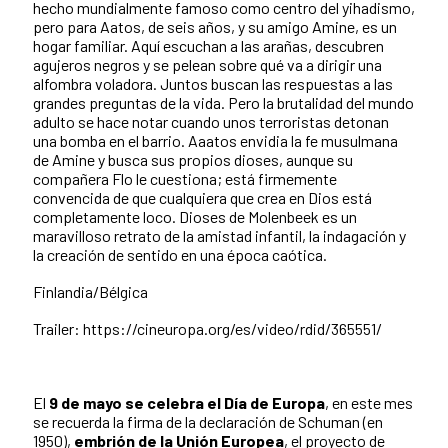
hecho mundialmente famoso como centro del yihadismo,
pero para Aatos, de seis años, y su amigo Amine, es un
hogar familiar. Aquí escuchan a las arañas, descubren
agujeros negros y se pelean sobre qué va a dirigir una
alfombra voladora. Juntos buscan las respuestas a las
grandes preguntas de la vida. Pero la brutalidad del mundo
adulto se hace notar cuando unos terroristas detonan
una bomba en el barrio. Aaatos envidia la fe musulmana
de Amine y busca sus propios dioses, aunque su
compañera Flo le cuestiona; está firmemente
convencida de que cualquiera que crea en Dios está
completamente loco. Dioses de Molenbeek es un
maravilloso retrato de la amistad infantil, la indagación y
la creación de sentido en una época caótica.
Finlandia/Bélgica
Trailer: https://cineuropa.org/es/video/rdid/365551/
El
9 de mayo se celebra el Día de Europa
, en este mes
se recuerda la firma de la d
eclaración de Schuman
(en
1950),
embrión de la Unión Europea
, el proyecto de