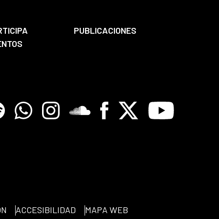
RTICIPA
PUBLICACIONES
ENTOS
tify
Whatsapp
Instagram
Soundclore
Facebook
X
Youtube
ÓN
ACCESIBILIDAD
MAPA WEB