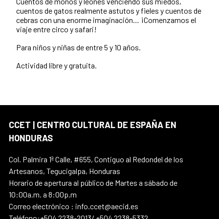
Cuentos de monos y leones venciendo sus miedos,
cuentos de gatos realmente astutos y fieles y cuentos de
cebras con una enorme imaginación… ¡Comenzamos el
viaje entre circo y safari!
Para niños y niñas de entre 5 y 10 años.
Actividad libre y gratuita.
CCET | CENTRO CULTURAL DE ESPAÑA EN
HONDURAS
Col. Palmira 1ª Calle, #655, Contiguo al Redondel de los
Artesanos, Tegucigalpa, Honduras
Horario de apertura al público de Martes a sábado de
10:00a.m. a 8:00p.m
Correo electrónico : info.ccet@aecid.es
Teléfono:+504 2238-2013/ +504 2238-5332