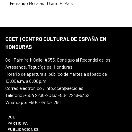
Fernando Morales: Diario El País
CCET | CENTRO CULTURAL DE ESPAÑA EN
HONDURAS
Col. Palmira 1ª Calle, #655, Contiguo al Redondel de los
Artesanos, Tegucigalpa, Honduras
Horario de apertura al público de Martes a sábado de
10:00a.m. a 8:00p.m
Correo electrónico : info.ccet@aecid.es
Teléfono:+504 2238-2013/ +504 2238-5332
Whatsapp: +504-9480-1786
CCE
PARTICIPA
PUBLICACIONES