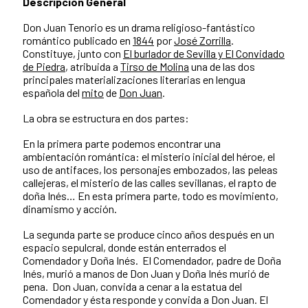
Descripción General
Don Juan Tenorio es un drama religioso-fantástico
romántico publicado en
1844
por
José Zorrilla
. ​
Constituye, junto con
El burlador de Sevilla y El Convidado
de Piedra
, atribuida a
Tirso de Molina
una de las dos
principales materializaciones literarias en lengua
española del
mito
de
Don Juan
. ​
La obra se estructura en dos partes:
En la primera parte podemos encontrar una
ambientación romántica: el misterio inicial del héroe, el
uso de antifaces, los personajes embozados, las peleas
callejeras, el misterio de las calles sevillanas, el rapto de
doña Inés… En esta primera parte, todo es movimiento,
dinamismo y acción.
La segunda parte se produce cinco años después en un
espacio sepulcral, donde están enterrados el
Comendador y Doña Inés. El Comendador, padre de Doña
Inés, murió a manos de Don Juan y Doña Inés murió de
pena. Don Juan, convida a cenar a la estatua del
Comendador y ésta responde y convida a Don Juan. El