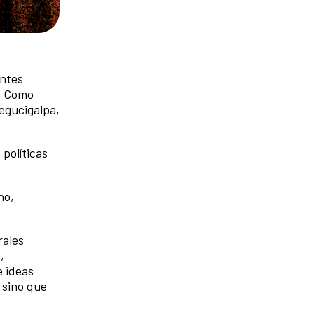
entes
n. Como
Tegucigalpa,
políticas
no,
rales
,
e ideas
 sino que