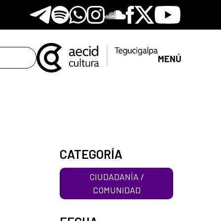
Telegram
Spotify
Whatsapp
Instagram
Soundclore
Facebook
X
Youtube
MENÚ
CATEGORÍA
CIUDADANÍA /
COMUNIDAD