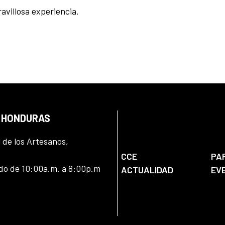
ravillosa experiencia.
N HONDURAS
l de los Artesanos,
CCE
PA
ado de 10:00a.m. a 8:00p.m
ACTUALIDAD
EV