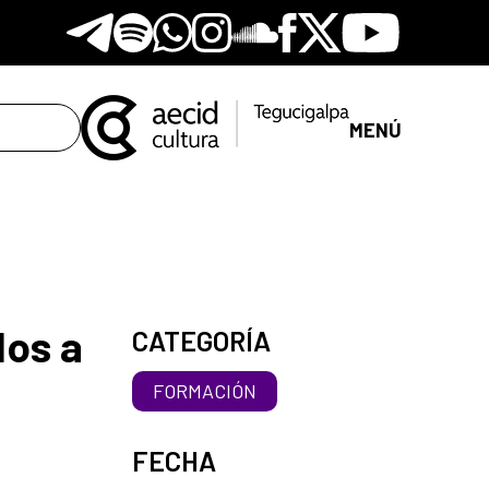
Telegram
Spotify
Whatsapp
Instagram
Soundclore
Facebook
X
Youtube
MENÚ
dos a
CATEGORÍA
FORMACIÓN
FECHA