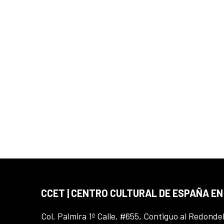
CCET | CENTRO CULTURAL DE ESPAÑA E
Col. Palmira 1ª Calle, #655, Contiguo al Redonde