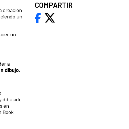
COMPARTIR
la creación
eciendo un
hacer un
der a
n dibujo.
s
 y dibujado
s en
's Book