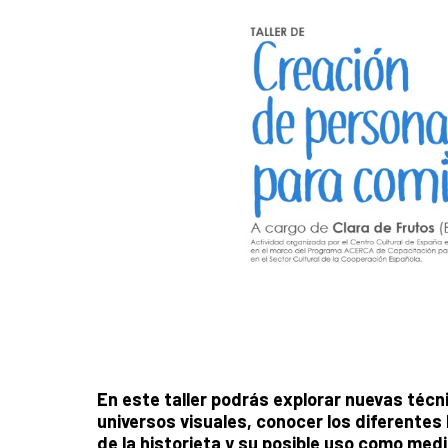
En este taller podrás explorar nuevas técn
universos visuales, conocer los diferentes l
de la historieta y su posible uso como medi