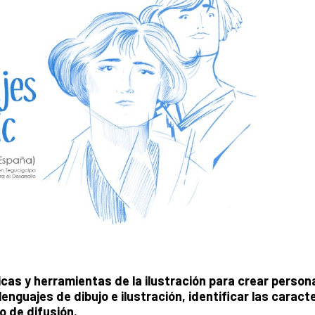
icas y herramientas de la ilustración para crear person
enguajes de dibujo e ilustración, identificar las caract
o de difusión.