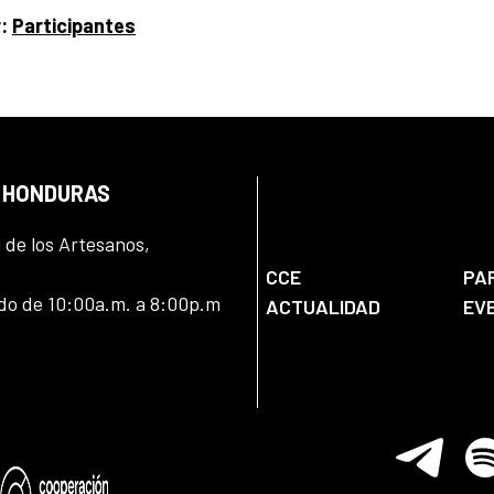
r:
Participantes
N HONDURAS
l de los Artesanos,
CCE
PA
ado de 10:00a.m. a 8:00p.m
ACTUALIDAD
EV
Telegram
Spo