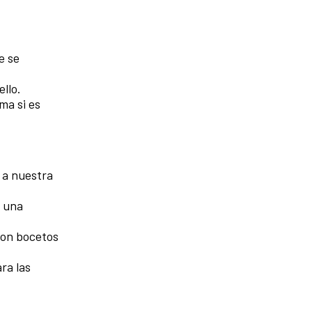
e se
ello.
ma si es
 a nuestra
 una
con bocetos
ra las