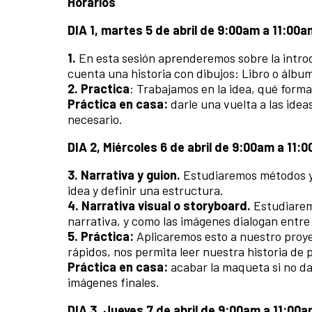
Horarios
DIA 1, martes 5 de abril de 9:00am a 11:00a
1.
En esta sesión aprenderemos sobre la introd
cuenta una historia con dibujos: Libro o álbu
2. Practica
: Trabajamos en la idea, qué format
Práctica en casa:
darle una vuelta a las ide
necesario.
DIA 2, Miércoles 6 de abril de 9:00am a 11:
3. Narrativa y guion.
Estudiaremos métodos y 
idea y definir una estructura.
4. Narrativa visual o storyboard.
Estudiarem
narrativa, y como las imágenes dialogan entre 
5. Práctica:
Aplicaremos esto a nuestro proy
rápidos, nos permita leer nuestra historia de pr
Práctica en casa:
acabar la maqueta si no da
imágenes finales.
DIA 3, Jueves 7 de abril de 9:00am a 11:00