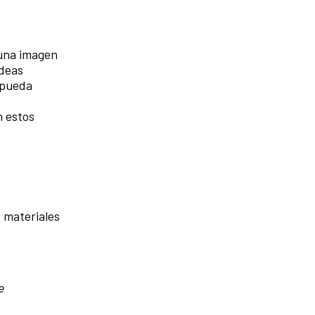
 una imagen
ideas
e pueda
n estos
, materiales
e