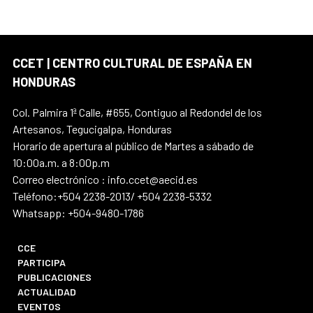
CCET | CENTRO CULTURAL DE ESPAÑA EN
HONDURAS
Col. Palmira 1ª Calle, #655, Contiguo al Redondel de los
Artesanos, Tegucigalpa, Honduras
Horario de apertura al público de Martes a sábado de
10:00a.m. a 8:00p.m
Correo electrónico : info.ccet@aecid.es
Teléfono:+504 2238-2013/ +504 2238-5332
Whatsapp: +504-9480-1786
CCE
PARTICIPA
PUBLICACIONES
ACTUALIDAD
EVENTOS