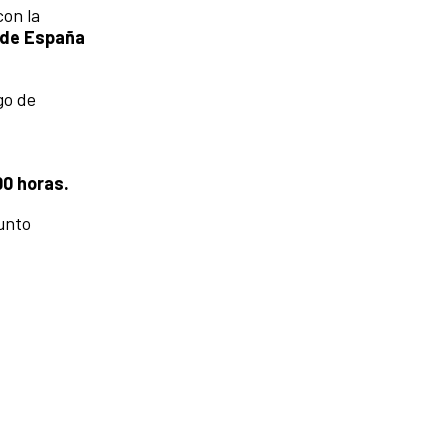
con la
 de España
go de
00 horas.
unto