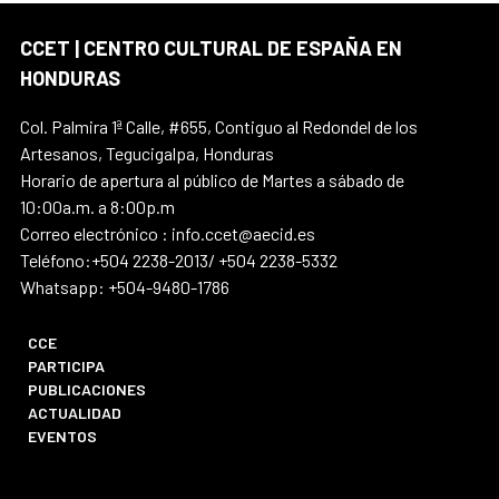
CCET | CENTRO CULTURAL DE ESPAÑA EN
HONDURAS
Col. Palmira 1ª Calle, #655, Contiguo al Redondel de los
Artesanos, Tegucigalpa, Honduras
Horario de apertura al público de Martes a sábado de
10:00a.m. a 8:00p.m
Correo electrónico : info.ccet@aecid.es
Teléfono:+504 2238-2013/ +504 2238-5332
Whatsapp: +504-9480-1786
CCE
PARTICIPA
PUBLICACIONES
ACTUALIDAD
EVENTOS