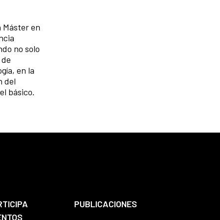
n Máster en
ncia
ndo no solo
 de
gía, en la
n del
l básico.
RTICIPA
PUBLICACIONES
ENTOS