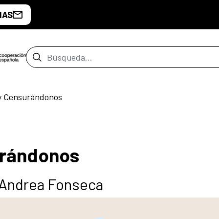
IAS
Barra de búsqueda
y Censurándonos
urándonos
y Andrea Fonseca