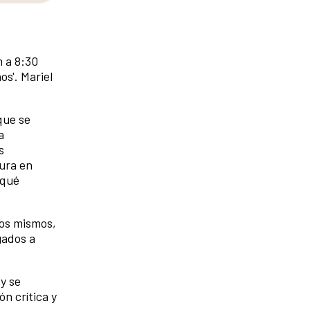
m a 8:30
s'. Mariel
que se
a
s
sura en
¿qué
ros mismos,
gados a
y se
n crítica y