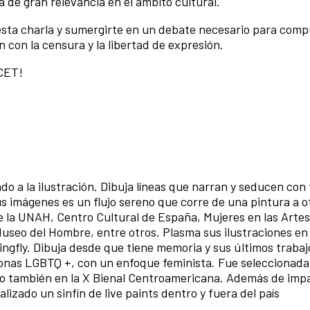
 de gran relevancia en el ámbito cultural.
 esta charla y sumergirte en un debate necesario para com
 con la censura y la libertad de expresión.
CCET!
o a la ilustración. Dibuja líneas que narran y seducen con
us imágenes es un flujo sereno que corre de una pintura a o
e la UNAH, Centro Cultural de España, Mujeres en las Arte
Museo del Hombre, entre otros. Plasma sus ilustraciones en
ingfly. Dibuja desde que tiene memoria y sus últimos trabaj
sonas LGBTQ +, con un enfoque feminista. Fue seleccionada
o también en la X Bienal Centroamericana. Además de impa
alizado un sinfín de live paints dentro y fuera del país