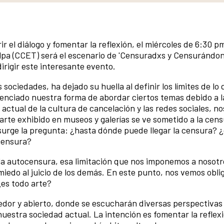
el diálogo y fomentar la reflexión, el miércoles de 6:30 p
lpa (CCET) será el escenario de 'Censuradxs y Censurándono
irigir este interesante evento.
sociedades, ha dejado su huella al definir los límites de lo 
luenciado nuestra forma de abordar ciertos temas debido a l
actual de la cultura de cancelación y las redes sociales, no
arte exhibido en museos y galerías se ve sometido a la cen
 surge la pregunta: ¿hasta dónde puede llegar la censura? 
censura?
 la autocensura, esa limitación que nos imponemos a nosot
miedo al juicio de los demás. En este punto, nos vemos obli
¿es todo arte?
dor y abierto, donde se escucharán diversas perspectivas 
uestra sociedad actual. La intención es fomentar la reflexió