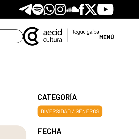
Telegram
Spotify
Whatsapp
Instagram
Soundclore
Facebook
X
Youtube
MENÚ
CATEGORÍA
DIVERSIDAD / GÉNEROS
FECHA