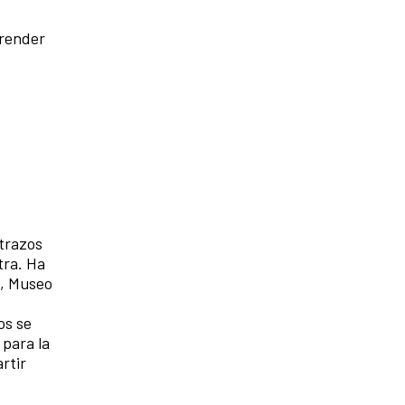
prender
 trazos
tra. Ha
s, Museo
os se
 para la
rtir