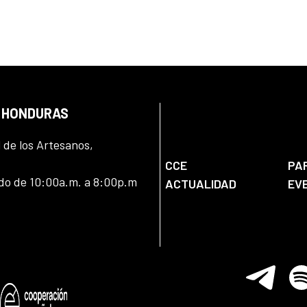
N HONDURAS
l de los Artesanos,
CCE
PA
ado de 10:00a.m. a 8:00p.m
ACTUALIDAD
EV
Telegram
Spo