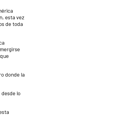
mérica
n, esta vez
os de toda
ca
umergirse
 que
ro donde la
 desde lo
 esta