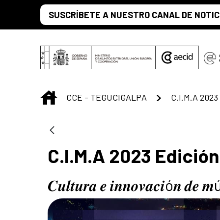
Saltar al contenido principal
SUSCRÍBETE A NUESTRO CANAL DE NOTIC
INICIO
CCE - TEGUCIGALPA
C.I.M.A 2023
C.I.M.A 2023 Edició
𝑪𝒖𝒍𝒕𝒖𝒓𝒂 𝒆 𝒊𝒏𝒏𝒐𝒗𝒂𝒄𝒊ó𝒏 𝒅𝒆 𝒎ú