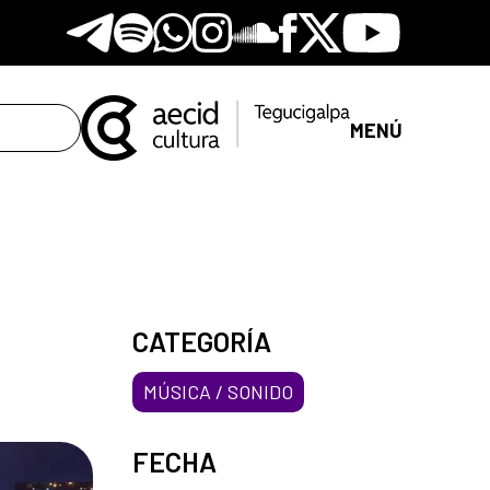
Telegram
Spotify
Whatsapp
Instagram
Soundclore
Facebook
X
Youtube
MENÚ
CATEGORÍA
MÚSICA / SONIDO
FECHA