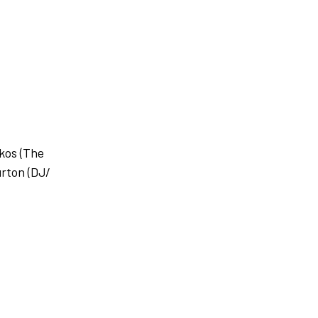
ikos (The
urton (DJ/