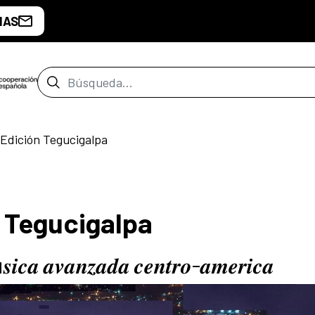
IAS
Barra de búsqueda
 Edición Tegucigalpa
n Tegucigalpa
𝒔𝒊𝒄𝒂 𝒂𝒗𝒂𝒏𝒛𝒂𝒅𝒂 𝒄𝒆𝒏𝒕𝒓𝒐-𝒂𝒎𝒆𝒓𝒊𝒄𝒂