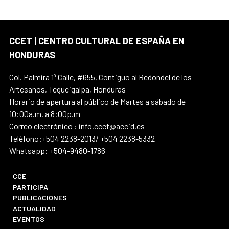
CCET | CENTRO CULTURAL DE ESPAÑA EN
HONDURAS
Col. Palmira 1ª Calle, #655, Contiguo al Redondel de los
Artesanos, Tegucigalpa, Honduras
Horario de apertura al público de Martes a sábado de
10:00a.m. a 8:00p.m
Correo electrónico : info.ccet@aecid.es
Teléfono:+504 2238-2013/ +504 2238-5332
Whatsapp: +504-9480-1786
CCE
PARTICIPA
PUBLICACIONES
ACTUALIDAD
EVENTOS