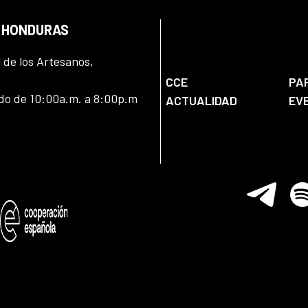
N HONDURAS
l de los Artesanos,
CCE
PA
ado de 10:00a.m. a 8:00p.m
ACTUALIDAD
EV
Telegram
Spo