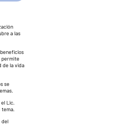
zación
bre a las
 beneficios
, permite
 de la vida
s se
temas.
el Lic.
l tema.
 del