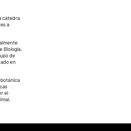
a cátedra
res a
ualmente
 Biología,
rupo de
tado en
obotánica
icas
r el
imal.