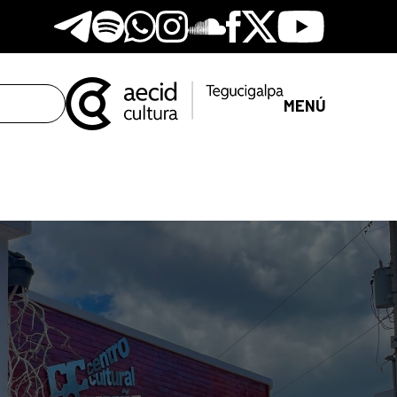
Telegram
Spotify
Whatsapp
Instagram
Soundclore
Facebook
X
Youtube
MENÚ