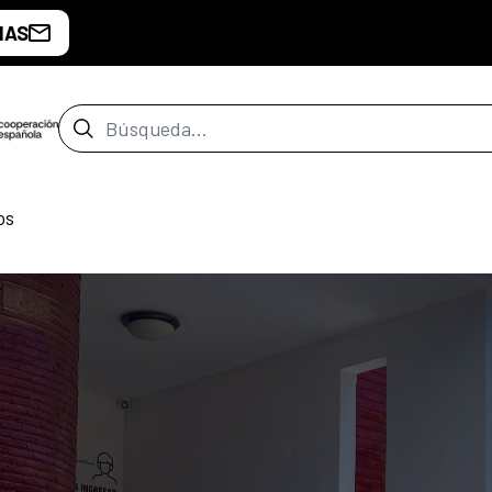
IAS
Barra de búsqueda
os