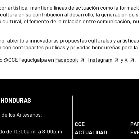
bor artística, mantiene líneas de actuación como la formaci
ultura en su contribución al desarrollo, la generación de s
o cultural, el fomento de la relación entre comunicación, nu
, abierto a innovadoras propuestas culturales y artísticas
ón con contrapartes públicas y privadas hondureñas para la 
omo @CCETegucigalpa en
Facebook
,
Instagram
y
X
.
N HONDURAS
l de los Artesanos,
CCE
PA
ado de 10:00a.m. a 8:00p.m
ACTUALIDAD
EV