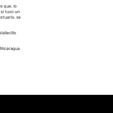
es que, lo
 si tuvo un
stuario, se
allecillo
o Nicaragua