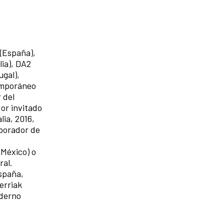
(España),
lia), DA2
gal),
temporáneo
 del
dor invitado
lia, 2016,
aborador de
(México) o
ral.
spaña,
erriak
oderno