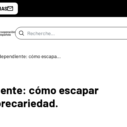
IAS
Barre de recherche
Curaduría independiente: cómo escapar (ligeramente) de la precariedad.
iente: cómo escapar
precariedad.