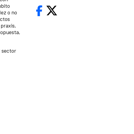
mbito
dez o no
ectos
 praxis,
ropuesta,
 sector