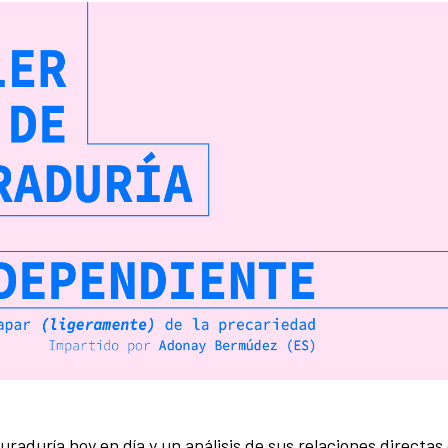
curaduría hoy en día y un análisis de sus relaciones directas