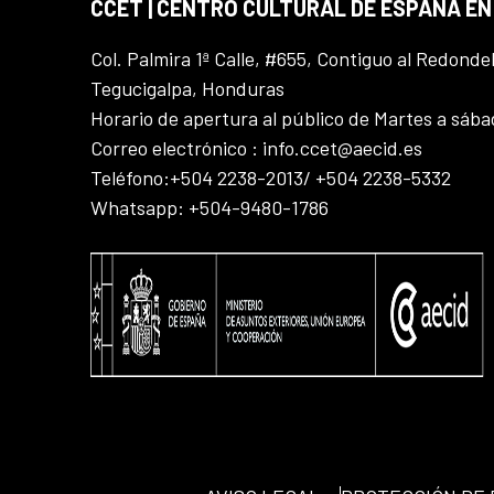
CCET | CENTRO CULTURAL DE ESPAÑA E
Col. Palmira 1ª Calle, #655, Contiguo al Redonde
Tegucigalpa, Honduras
Horario de apertura al público de Martes a sáb
Correo electrónico : info.ccet@aecid.es
Teléfono:+504 2238-2013/ +504 2238-5332
Whatsapp: +504-9480-1786